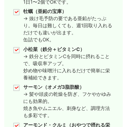
1日1〜2個でOKです。
牡蠣（亜鉛の宝庫）
→ 抜け毛予防の要である亜鉛がたっぷ
り。毎日は難しくても、週1回取り入れる
だけでも違いが出ます。
缶詰でもOK。
小松菜（鉄分＋ビタミンC）
→ 鉄分とビタミンCを同時に摂れること
で、吸収率アップ。
炒め物や味噌汁に入れるだけで簡単に栄
養補給できます。
サーモン（オメガ3脂肪酸）
→ 髪や頭皮の乾燥を防ぎ、フケやかゆみ
にも効果的。
焼き魚やムニエル、刺身など、調理方法
も多彩です。
アーモンド・クルミ（おやつで摂れる栄