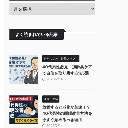
よく読まれている記事
身だしなみ（外見アップ）
40代男性必見！加齢臭ケア
で自信を取り戻す方法5選
2026/2/14
健康・生活
放置すると老化が加速！？
40代男性の睡眠改善方法を
今すぐ始めるべき理由
2026/2/14