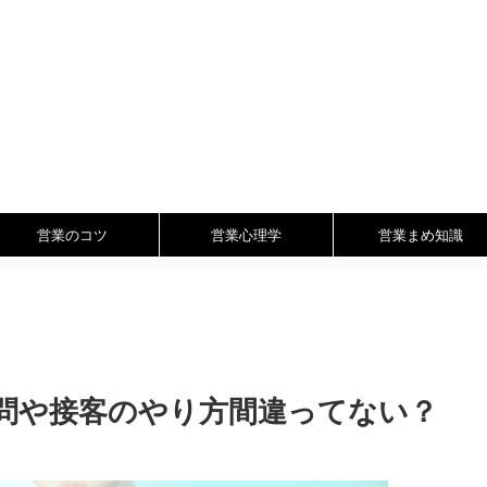
営業のコツ
営業心理学
営業まめ知識
問や接客のやり方間違ってない？