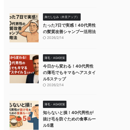
身だしなみ（外見アップ）
たった7日で実感！40代男性
の髪質改善シャンプー活用法
2026/2/14
薄毛・AGA対策
今日から変わる！40代男性
の薄毛でもキマるヘアスタイ
ル5ステップ
2026/2/14
薄毛・AGA対策
知らないと損！40代男性が
抜け毛を防ぐための食事ルー
ル5選